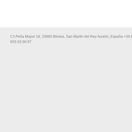
C\\ Peña Mayor 18, 33960 Blimea, San Martín del Rey Aurelio, España +34 
655 83 90 97