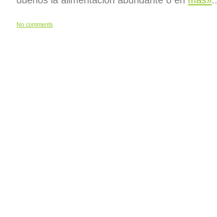
dueños la alimentación abundante o en
más»
.
No comments