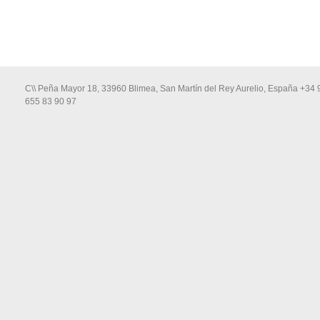
C\\ Peña Mayor 18, 33960 Blimea, San Martín del Rey Aurelio, España +34 
655 83 90 97