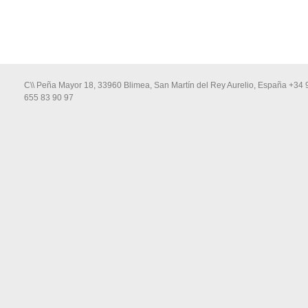
C\\ Peña Mayor 18, 33960 Blimea, San Martín del Rey Aurelio, España +34 
655 83 90 97