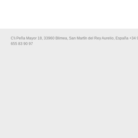
C\\ Peña Mayor 18, 33960 Blimea, San Martín del Rey Aurelio, España +34 
655 83 90 97